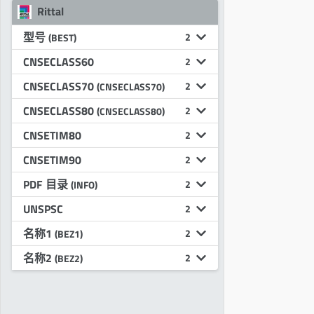
Rittal
型号
2
(BEST)
CNSECLASS60
2
CNSECLASS70
2
(CNSECLASS70)
CNSECLASS80
2
(CNSECLASS80)
CNSETIM80
2
CNSETIM90
2
PDF 目录
2
(INFO)
UNSPSC
2
名称1
2
(BEZ1)
名称2
2
(BEZ2)