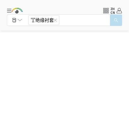
ZH
CN
绝缘衬套