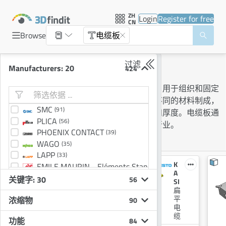
ZH
Login
Register for free
CN
Browse
电缆板
过滤
电缆板
Manufacturers: 20
424
电缆板是扁平的、长方形或圆形的板，用于组织和固定
电缆和电线在一个地方。它们可以由不同的材料制成，
SMC
(91)
如塑料、金属或木材，有不同的尺寸和厚度。电缆板通
PLICA
(56)
常用于电气和电子设备、车辆和建筑行业。
PHOENIX CONTACT
(39)
Keywords
电缆板
WAGO
(35)
LAPP
(33)
E
K
EMILE MAURIN - Eléments Standard Mécaniques
(28)
H
A
Lumberg
(26)
关键字: 30
56
T
SI
CONDUCTIX-WAMPFLER
(22)
没找到？索取产品目录
C
扁
P
平
浓缩物
90
l
电
a
缆
功能
84
s