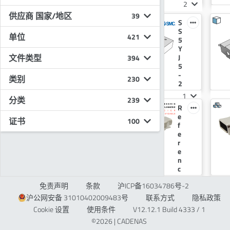
2
ti
4
供应商 国家/地区
c
39
S
S
c
S
S
a
单位
421
5
5
b
YJ
Y
l
文件类型
5
J
394
e
-
5
p
4
-
l
类别
230
3
2
a
P
0
t
1
1
分类
239
-
P
e
T
R
B
-
s
o
e
A
B
证书
100
w
f
S
A
i
e
E
S
n
r
Fl
E
g
e
at
F
tr
n
Ri
l
ol
c
b
a
le
e
b
t
1
7
免责声明
条款
沪ICP备16034786号-2
y
6
o
R
M
M
fl
4
n
i
沪公网安备 31010402009483号
联系方式
隐私政策
o
o
a
9
C
b
Cookie 设置
使用条件
V12.12.1 Build 4333 / 1
d
d
tc
0
a
b
èl
èl
©2026 | CADENAS
a
8
bl
o
e
e
b
D