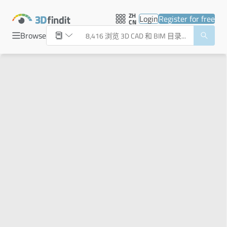
ZH
Login
Register for free
CN
Browse