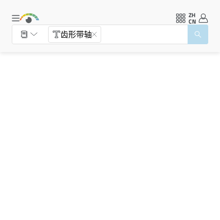
ZH
CN
齿形带轴