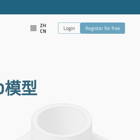
ZH
Login
Register for free
CN
D模型