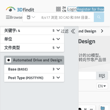
ZH
Login
Register for free
CN
Browse
关键字: 4
5
Automated Drive and Design
过滤
单位
4
Automated Drive and Design
CAD产品目录
文件类型
5
在这里你可以找到自动驾驶和设计的3D模型。
该目录提供了装配系统、零件和转向节等产品领
Automated Drive and Design
域的数据。
Base
3
(BASE)
Post Type
3
(POSTTYPE)
添加目录搜索
EN
目录过滤器
所有市场
P
H