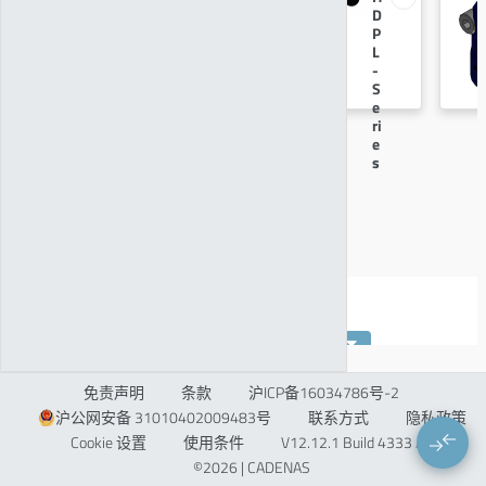
L
D
-
P
S
L
e
-
r
S
i
e
e
ri
s
e
Copyright
s
关键字
Drive
Automated
Design
series
免责声明
条款
沪ICP备16034786号-2
分支机构：
沪公网安备 31010402009483号
联系方式
隐私政策
Cookie 设置
使用条件
V12.12.1 Build 4333 / 2
美国
©2026 | CADENAS