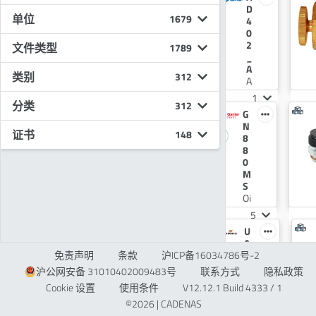
W
D
阀
单位
1679
P
4
V
0
C
2
文件类型
1789
制
_
快
A
类别
312
速
A
排
u
3
1
分类
水
t
312
V
G
阀
o
B
N
D
证书
148
A
8
r
T
8
a
-
0
i
V
M
n
1
S
V
D
Oi
a
r
l
l
1
5
a
dr
v
G
U
i
ai
e
N
A
n
n
免责声明
条款
沪ICP备16034786号-2
8
D
v
v
8
自
a
al
沪公网安备 31010402009483号
联系方式
隐私政策
0
动
l
v
Cookie 设置
使用条件
V12.12.1 Build 4333 / 1
S
排
v
e
T
水
©2026 | CADENAS
e
s,
O
器