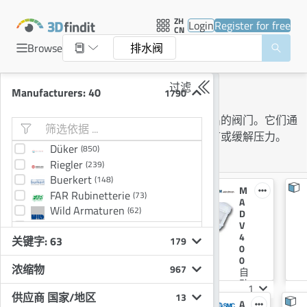
ZH
Login
Register for free
CN
Browse
排水阀
过滤
排水阀
Manufacturers: 40
1790
排水阀是允许液体或气体从容器中排出的阀门。它们通
常用于压力容器、锅炉和管道，以调节或缓解压力。
Düker
(850)
Keywords
排水阀
Riegler
(239)
Buerkert
(148)
V
M
FAR Rubinetterie
(73)
B
A
Wild Armaturen
(62)
AT
D
MEDAN
-
V
(41)
V
4
关键字: 63
Berger Tools
179
(37)
1
0
没找到？索取产品目录
Elesa+Ganter
(37)
排
0
浓缩物
967
水
自
阀
动
1
1
排
供应商 国家/地区
13
LV
A
水