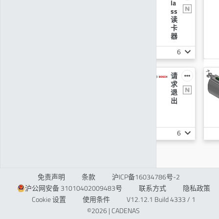
A
la
P
ss
控
读
制
卡
中
器
心
6
1
电
请
源
求
退
出
1
6
免责声明
条款
沪ICP备16034786号-2
沪公网安备 31010402009483号
联系方式
隐私政策
Cookie 设置
使用条件
V12.12.1 Build 4333 / 1
©2026 | CADENAS