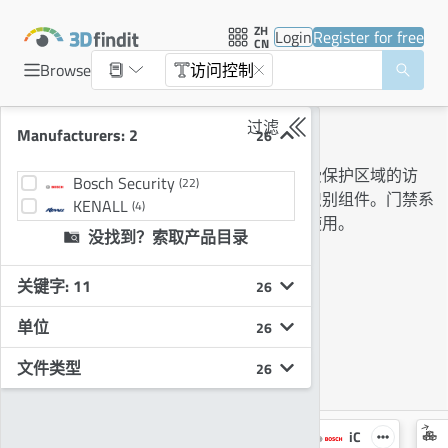
ZH
Login
Register for free
CN
Browse
访问控制
过滤
访问控制
Manufacturers: 2
26
门禁系统被用于许多领域，以控制对受保护区域的访
Bosch Security
(22)
问。它们可以包含机械、电子或生物识别组件。门禁系
KENALL
(4)
统经常与报警系统和监控摄像机结合使用。
没找到？索取产品目录
Keywords
访问控制
关键字: 11
26
单位
26
文件类型
26
M
iC