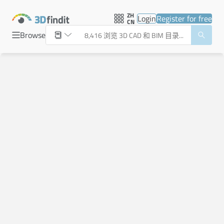
ZH
Login
Register for free
CN
Browse