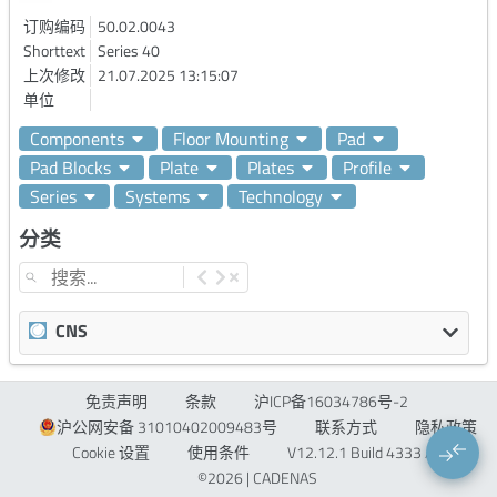
订购编码
50.02.0043
Shorttext
Series 40
上次修改
21.07.2025 13:15:07
单位
Components
Floor Mounting
Pad
Pad Blocks
Plate
Plates
Profile
Series
Systems
Technology
分类
CNS
CNSERPBASE Object Properties
免责声明
条款
沪ICP备16034786号-2
Order Number
50.02.0043
沪公网安备 31010402009483号
联系方式
隐私政策
CNSPHYPROP Physical Properties
Cookie 设置
使用条件
V12.12.1 Build 4333 / 1
©2026 | CADENAS