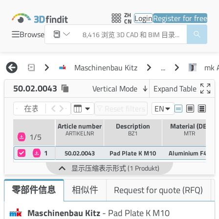
ZH
Login
Register for free
CN
Browse
Maschinenbau Kitz
...
mk 
50.02.0043
Vertical Mode
Expand Table
Reset filters
EN
Article number
Description
Material (DE)
ARTIKELNR
BZ1
MTR
1/5
1
50.02.0043
Pad Plate K M10
Aluminium F40
显示压缩表示形式 (1 Produkt)
相似件
Request for quote (RFQ)
零部件信息
Maschinenbau Kitz
- Pad Plate K M10