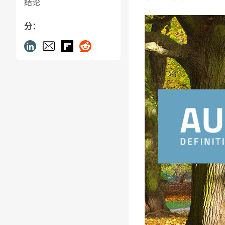
结论
分：