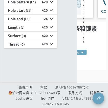
r
c
Hole pattern
420
(L1)
e
k
a
i
Hole start
420
(L2)
d
n
s
g
Hole end
24
(L3)
t
s
r
t
Length
S. Pross有限公司：螺纹条和锁紧
420
(L)
i
r
条CAD模型
p
i
Surface
420
(O)
s
p
s
关键字
Thread
420
(G)
Thread strips
locking
strips
Raster
Steel
Special
Copyright
Brass
S. Pross有限公司的
螺纹带
用于电子和设备制造中的
插入式单元和子架。它们既有标准栅格尺寸（如
5×1.5 mm 和 5×2 mm），也有特殊尺寸，材质包括
钢、黄铜、铜和不锈钢。
闩锁条为
基于栅格的装配和
免责声明
条款
沪ICP备16034786号-2
连接任务提供了完整的产品系列，适用于外壳和安装
沪公网安备 31010402009483号
联系方式
隐私政策
导轨结构。
Cookie 设置
使用条件
V12.12.1 Build 4333 / 1
在3Dfindit上的 S. Pross有限公司目录中选择合适的组
©2026 | CADENAS
件，并免费下载
经制造商验证的
原始或中性格式（如