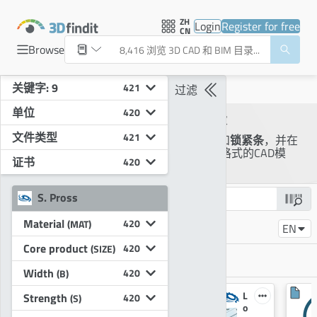
ZH
Login
Register for free
CN
Browse
关键字: 9
421
S. Pross
过滤
单位
420
S. Pross CAD产品目录
文件类型
421
选择S. Pross有限公司的
螺纹条
和
锁紧条
，并在
3Dfindit上免费下载原始或中性格式的CAD模
证书
420
型。
S. Pross
Material
420
(MAT)
添加目录搜索
EN
Core product
420
(SIZE)
目录过滤器
所有市场
Width
420
(B)
T
L
Strength
420
(S)
h
o